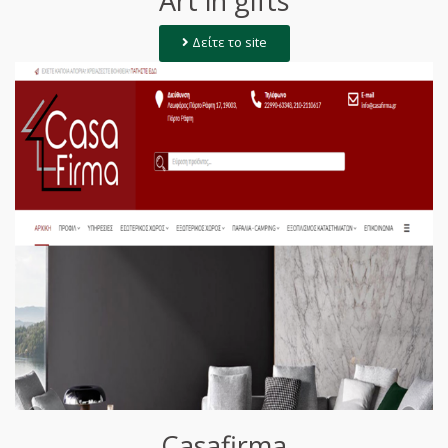
Art in gifts
Δείτε το site
Casafirma