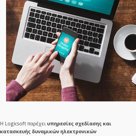
Δυναμικό responsive ηλεκτρονικό κατάστημα
Απεριόριστα προϊόντα και επιλογές
Πολλαπλές μέθοδοι πληρωμής
Ενσωμάτωση σελίδων κειμένου, φωτογραφίες
, videos
H Logicsoft παρέχει
υπηρεσίες σχεδίασης και
κατασκευής δυναμικών ηλεκτρονικών