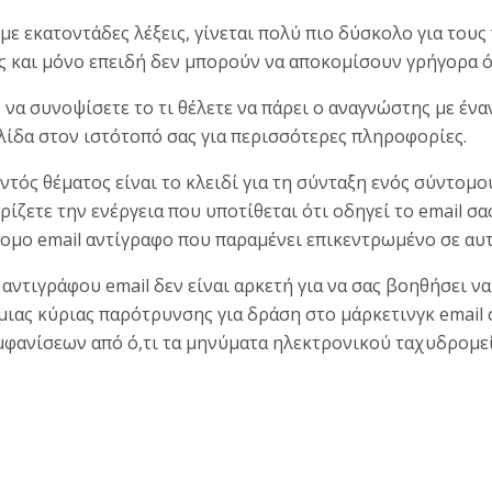
 με εκατοντάδες λέξεις, γίνεται πολύ πιο δύσκολο για του
ς και μόνο επειδή δεν μπορούν να αποκομίσουν γρήγορα όλ
ο να συνοψίσετε το τι θέλετε να πάρει ο αναγνώστης με έν
ελίδα στον ιστότοπό σας για περισσότερες πληροφορίες.
τός θέματος είναι το κλειδί για τη σύνταξη ενός σύντομου
ρίζετε την ενέργεια που υποτίθεται ότι οδηγεί το email σας
ομο email αντίγραφο που παραμένει επικεντρωμένο σε αυτ
αντιγράφου email δεν είναι αρκετή για να σας βοηθήσει να
μιας κύριας παρότρυνσης για δράση στο μάρκετινγκ email
εμφανίσεων από ό,τι τα μηνύματα ηλεκτρονικού ταχυδρομε