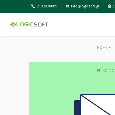
2102838009
info@logicsoft.gr
Δ
HOME
ΕΠΙΚΟΙΝΩ