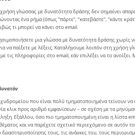
η χρήση γλώσσας με δυνατότητα δράσης δεν σημαίνει απαρ
νοντας ένα ρήμα (όπως "πάρτε", "κατεβάστε", "κάντε κράτη
ιβώς τι μπορεί να κάνει στο email.
σιμοποιήσετε μια γλώσσα με δυνατότητα δράσης χωρίς να
ια να παίξετε με λέξεις. Καταλήγουμε λοιπόν στη χρήση γ
με τις πληροφορίες στο email, εάν επιλέξει να το ανοίξει. 
 δυνατόν
χυδρομείου που είναι πολύ τμηματοποιημένα τείνουν να
α κλικ προς αριθμό εμφανίσεων – σε σχέση με τα μηνύματ
ληξη. Εξάλλου, όσο πιο τμηματοποιημένη είναι η λίστα em
θέματος και να παρέχετε σχετικό περιεχόμενο σε αυτόν το
 δραστηριοποίησης τους, τις ανάγκες του, τους περιορισμο