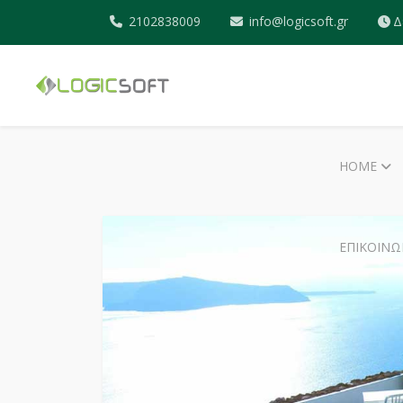
2102838009
info@logicsoft.gr
Δ
HOME
ΕΠΙΚΟΙΝΩ