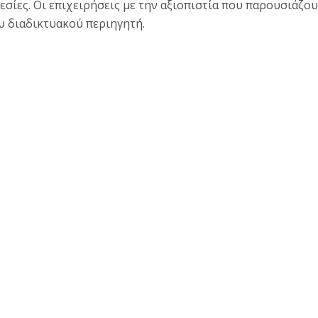
ίες. Οι επιχειρήσεις με την αξιοπιστία που παρουσιάζου
 διαδικτυακού περιηγητή.
 μια επιτυχημένη ιστοσελίδα ξενοδοχείου!