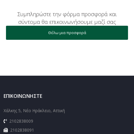
Συμπληρώστε την φόρμα προσφορά και
σύντομα θα επικοινωνήσουμε μαζί σας
Θέλω μια προσφορά
ΕΠΙΚΟΙΝΩΝΉΣΤΕ
Χάλκης 5, Νέο Ηράκλειο, Αττική
2102838009
2102838091