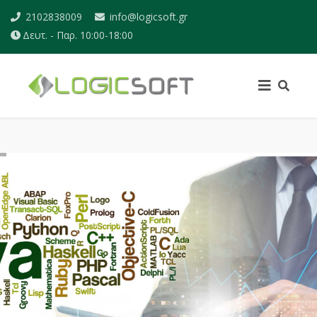
2102838009
info@logicsoft.gr
Δευτ. - Παρ. 10:00-18:00