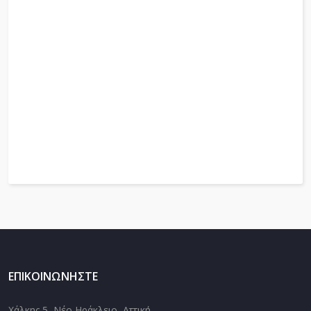
ΕΠΙΚΟΙΝΩΝΉΣΤΕ
Χάλκης 5, Νέο Ηράκλειο, Αττική