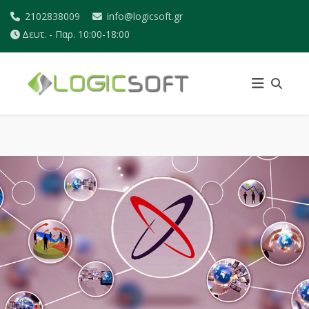
2102838009
info@logicsoft.gr
Δευτ. - Παρ. 10:00-18:00